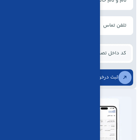
↻
ثبت درخواست