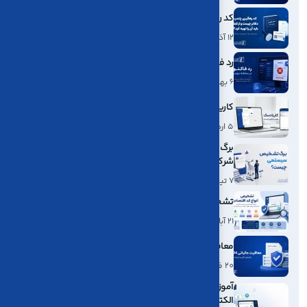
کد رهگیری پلمپ دفاتر چیست و از کجا باید آن را تهیه کرد؟
12 آذر، 1404
رد فاکتور در سامانه مودیان
6 بهمن، 1403
کاریا دسک؛ جایگزین ایرانی AnyDesk برای اینترنت ایران
5 ارديبهشت، 1405
برگ تشخیص سیستمی چیست؟ مهلت و نحوه اعتراض
شرکت‌ها
7 تير، 1405
تشخیص انواع کد اقتصادی
21 آبان، 1404
معافیت مالیاتی 1404
20 فروردين، 1404
آموزش ارسال اسناد حسابداری به سامانه دفاتر تجاری
الکترونیکی