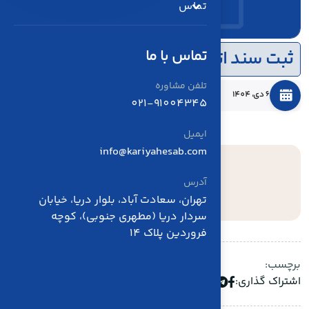
تماس
تماس با ما
ثبت سند اتوماتیک
تلفن مشاوره
6 دي، 1404
بدون نظر
021-91004345
ایمیل
info@kariyahesab.com
آدرس
امتیاز : 5
تهران، سعادت آباد، بلوار دریا، خیابان
تعداد رای : 1
سردار دریا (مطهری جنوبی)، کوچه
فروردین پلاک 14
برچسب:
اشتراک گذاری: