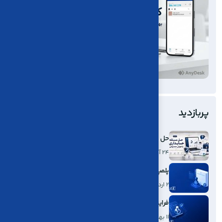
پربازدید
حل مسئله حسابداری با هوش مصنوعی
24 آذر، 1404
پلمپ دفاتر الکترونیکی 1404
2 ارديبهشت، 1404
فرایند کامل پلمپ دفاتر الکترونیکی بر اساس قانون ۱۴۰۴
11 بهمن، 1404