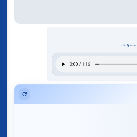
پ
بشنوید.