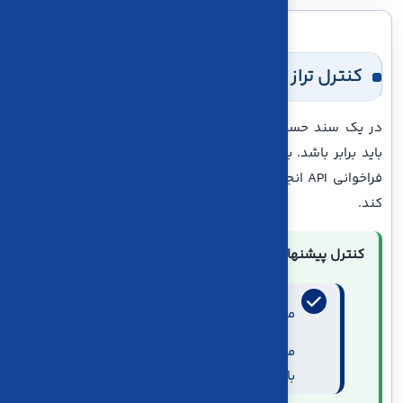
کنترل تراز سند پیش از ارسال
در یک سند حسابداری معتبر، مجموع مبالغ بدهکار و بستانکار
باید برابر باشد. بهتر است این کنترل در نرم‌افزار مبدأ و قبل از
فراخوانی API انجام شود؛ حتی اگر سرور نیز سند نامتوازن را رد
کند.
کنترل پیشنهادی در کلاینت:
bedehkar1
مجموع
تا آخرین ردیف با
bestankar1
مجموع
تا آخرین ردیف برابر
باشد.