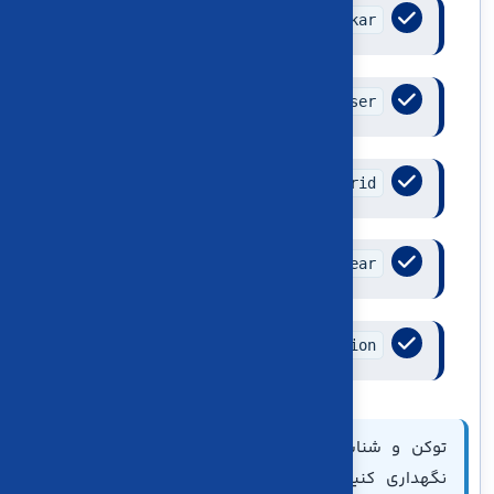
mizekar
: شناسه میزکار
mizekaruser
: شناسه کاربر میزکار
userid
: شناسه کاربر ثبت‌کننده
fiscalyear
: شناسه سال مالی فعال
Authorization
: کلید احراز هویت API
توکن و شناسه‌های دسترسی را فقط در سمت سرور
نگهداری کنید. قرار دادن آن‌ها در JavaScript مرورگر،