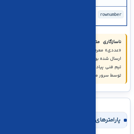
الزامی
تعداد ردیف‌های سند
4
3
2
rownumber
،
یا
ناسازگاری متن اولیه:
در توضیحات، بعضی شناسه‌ها
«عددی» معرفی شده‌اند اما در نمونه قبلی به‌شکل رشته
ارسال شده بودند. نوع داده را دقیقاً مطابق قرارداد اعلامی
تیم فنی پیاده‌سازی کنید و به تبدیل خودکار عدد و رشته
توسط سرور متکی نباشید.
پارامترهای هر ردیف سند