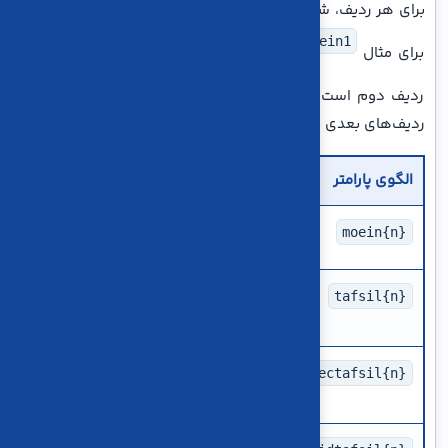
برای هر ردیف، شماره ردیف به انتهای نام پارامتر اضافه می‌شود؛
moein2
moein1
برای مثال
مربوط به ردیف اول و
مربوط به
rownumber
ردیف دوم است. اگر
برابر ۳ یا ۴ باشد، فیلدهای
ردیف‌های بعدی نیز باید با همین الگو ارسال شوند.
الگوی پارامتر
وضعیت
توضیح
الزامی
کد حساب معین معتبر 
moein{n}
مشروط
اگر حساب معین تفصیل‌
tafsil{n}
خالی
اختیاری/
کد سطح دوم تفصیل در
sectafsil{n}
مشروط
اختیاری/