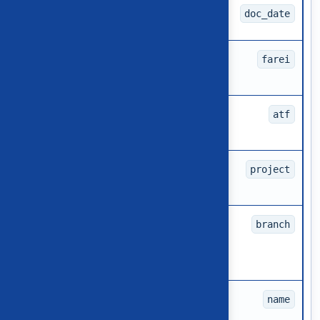
الزامی
تاریخ شمسی با ق
1405/05/01
doc_date
اختیاری
شماره فرعی یا
در نبود مقدار، خ
farei
رشته خالی
اختیاری
شماره عطف یا
در نبود مقدار، خ
atf
رشته خالی
اختیاری
کد پروژه معتبر
فقط زمانی مقدار
project
یا رشته خالی
باشد.
اختیاری
کد شعبه
فقط زمانی مقدار
branch
معتبر یا رشته
خالی
الزامی
۱۰ تا ۲۵۰
شرح عمومی و رو
name
کاراکتر