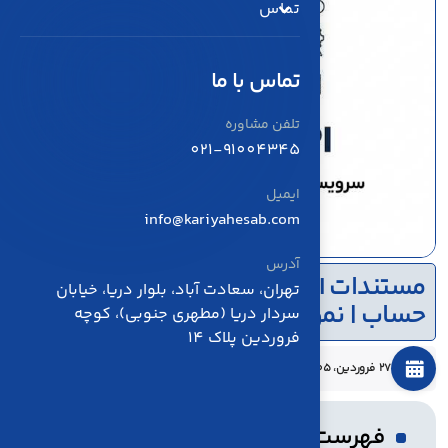
تماس
تماس با ما
تلفن مشاوره
021-91004345
ایمیل
info@kariyahesab.com
آدرس
مستندات API ثبت سند حسابداری کاریا
تهران، سعادت آباد، بلوار دریا، خیابان
حساب | نمونه JSON
سردار دریا (مطهری جنوبی)، کوچه
فروردین پلاک 14
27 فروردين، 1405
1 نظر
فهرست مطالب