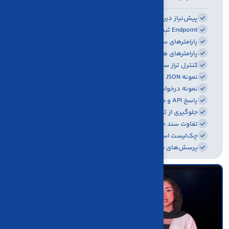
پیش‌نیاز دریافت دسترسی API
Endpoint ثبت سند حسابداری
پارامترهای سربرگ سند
پارامترهای هر ردیف سند
کنترل تراز سند پیش از ارسال
نمونه JSON برای ثبت سند دو ردیفی
نمونه درخواست cURL
پاسخ API و مدیریت خطا
جلوگیری از ثبت سند تکراری
تفاوت سند حسابداری، فاکتور فروش و صورتحساب الکترونیکی
چک‌لیست استقرار در محیط عملیاتی
پرسش‌های متداول API سند حسابداری