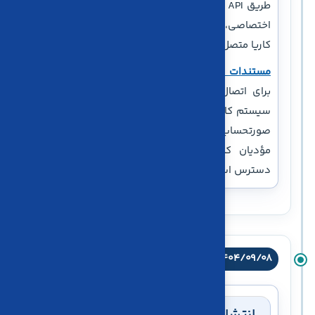
طریق API ارائه شد. توسعه‌دهندگان می‌توانند نرم‌افزار
اختصاصی، فروشگاه اینترنتی یا سیستم CRM خود را به
کاریا متصل کرده و فرایند ثبت فاکتور را خودکار کنند.
مستندات API فاکتور فروش
شامل اطلاعات موردنیاز
برای اتصال، احراز هویت و ارسال اطلاعات فاکتور به
سیستم کاریا است. برای آشنایی با راهکار اصلی ارسال
صورتحساب الکترونیکی نیز صفحه نرم‌افزار سامانه
مؤدیان که در ابتدای این مطلب معرفی شد، در
دسترس است.
۱۴۰۴/۰۹/۰۸
مدیریت فایل