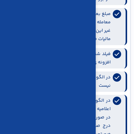
مبلغ بعد از تخفیف در صورتحساب باید با ارزش
معامله موجود در اعلامیه فروش برابر باشد، در
غیر این صورت فروش عادی محسوب می شود و
مالیات صفر حذف می شود
فیلد شناسه کالا باید از طریق سامانه stuffid و یا
افزونه ی اختصاصی کاریا حساب تکمیل شود.
در الگوی بورس تکمیل اطلاعات خریدار الزامی
نیست
در الگوی بورس برای ثبت فروش اولیه مطابق با
اعلامیه فروش از الگوی اصلی استفاده می شود
در صورتی که صورتحساب اصلی تائید شود امکان
درج صورتحساب اصلاحی وجود ندارد و باید از