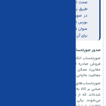
صحت اطلاعات فروشنده و كالاي فروخته شده از
طريق بورس اوراق بهادار مبتني بر كالا ميباشد، و
در صورت عدم مطابقت با اعلاميه هاي ارسالي
بورس اوراق بهادار مبتني بر كالا، صورتحساب به
عنوان فروش عادي لحاظ شده و معافيت نرخ صفر
براي آن در نظر گرفته نميشود
صدور صورتحساب الکترونیکی برای معاملات گواهی سپرده
صورتحساب الکترونیکی باید دقیقا بر اساس اطلاعات اعلامیه
فروش صادره از بورس کالا تنظیم شود. هر گونه خطا یا
مغایرت ممکن است باعث رد صورتحساب یا از دست دادن
معافیت مالیاتی شود.
صورتحساب‌های الکترونیکی با الگوی بورس اوراق بهادار
مبتنی بر کالا به‌طور خاص برای ثبت معاملات کالاهایی طراحی
شده‌اند که از طریق گواهی سپرده در بورس کالا معامله
می‌شوند. یکی از مهم‌ترین الزامات این الگو، تطابق کامل