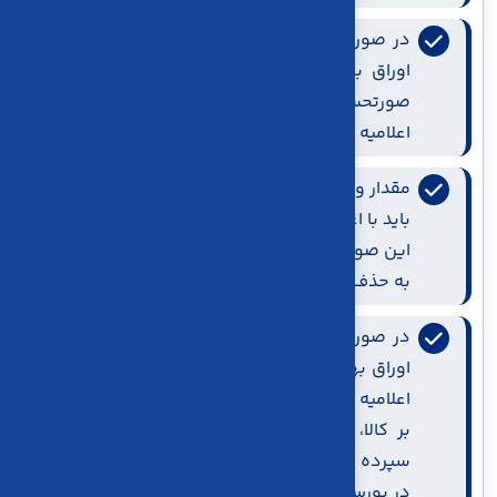
در صورتحساب های الكترونيكی با الگوی بورس
اوراق بهادار مبتنی بر كالا، تاريخ و زمان صدور
صورتحساب ميبايست بزرگتر يا مساوی تاريخ
اعلاميه فروش باشد
مقدار و واحد اندازه‌گیری ثبت‌شده در صورتحساب
باید با اعلامیه فروش بورس یکسان باشد، در غیر
این صورت صورتحساب پذیرفته نمی شود و منجر
به حذف مالیات نرخ صفر می شود
در صورتحساب هاي الكترونيكي با الگوي بورس
اوراق بهادار مبتني بر كالا، اين فيلد معادل تاريخ
اعلاميه فروش صادره از بورس اوراق بهادار مبتني
بر كالا، براي هر نماد معاملاتي مشمول گواهي
سپرده بوده و نشان دهنده تاريخ انجام معامله
در بورس است