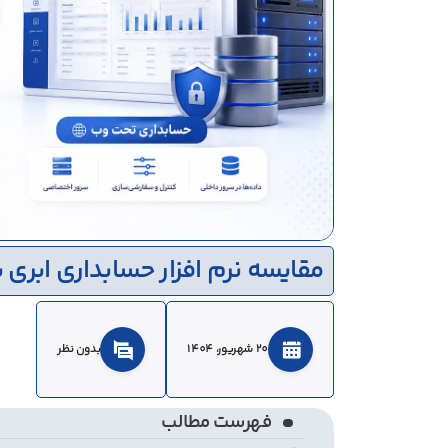
مقایسه نرم افزار حسابداری ابری 
20 شهريور، 1404
بدون نظر
فهرست مطالب