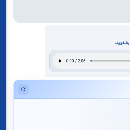
پ
بشنوید.