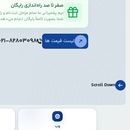
ب
|
کاریاح
صفر تا صد راه‌اندازی رایگان
تیم پشتیبانی ما تمام مراحل ثبت‌نام و راه
شما بصورت کاملاً رایگان انجام می‌دهد.
021-82803098
لیست قیمت ها
Scroll Down
وب