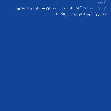
آدرس
احساب
|
تهران، سعادت آباد، بلوار دریا، خیابان سردار دریا (مطهری
جنوبی)، کوچه فروردین پلاک 14
iOS وب